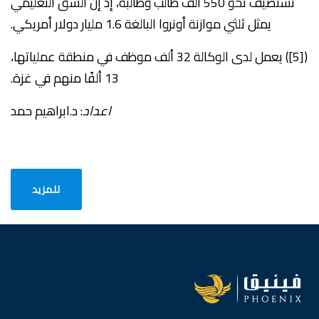
تستضيف نحو 550 ألف طالب وطالبة، إذ إن الشق التعليمي
يمثل ثلثي موازنة أونروا البالغة 1.6 مليار دولار أمريكي.
([5]) يعمل لدى الوكالة 32 ألف موظف في منطقة عملياتها،
13 ألفًا منهم في غزة.
اعداد
: د.ابراهيم حمد
للمزيد