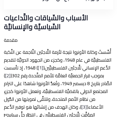
الأسباب والسِّياقات والتَّداعيات
السِّياسيَّة والإنسانيَّة
مقدمة
أُسِّستْ وكالة الأونروا نتيجة لأزمة اللَّاجئين النَّاجمة عن النَّكبة
الفلسطينيَّة في عام 1948، وكجزء من الجهود الدوليَّة لتقديم
الدَّعم الإنساني للَّاجئين الفلسطينيِّين(
[1]
) 1948، إذ تأسست
بموجب قرار الجمعيَّة العامَّة للأمم المتَّحدة رقم 302(
[2]
)
الصَّادر بتاريخ 8 ديسمبر 1949، وتُعدُّ الأونروا شاهدًا على التزام
المجتمع الدولي بالقضيَّة الفلسطينيَّة، وتعمل الأونروا كجزءٍ
من نظام الأمم المتحدة، وتتلقَّى تمويلها من الدُّول
الأعضاء(
[3]
)، وكان الهدف من إنشائها هو توفير الدَّعم
المؤقَّت للَّاجئين الفلسطينيِّين في انتظار حلٍّ سياسيٍّ