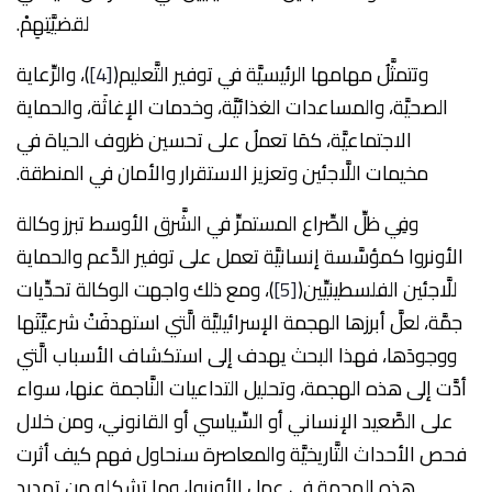
لقضيَّتِهِمْ.
وتتمثَّلُ مهامها الرئيسيَّة في توفير التَّعليم(
[4]
)، والرِّعاية
الصحيَّة، والمساعدات الغذائيَّة، وخدمات الإغاثَة، والحماية
الاجتماعيَّة، كمَا تعملُ على تحسين ظروف الحياة في
مخيمات اللَّاجئين وتعزيز الاستقرار والأمان في المنطقة.
وفِي ظلِّ الصِّراع المستمرِّ في الشَّرق الأوسط تبرز وكالة
الأونروا كمؤسَّسة إنسانيَّة تعمل على توفير الدَّعم والحماية
للَّاجئين الفلسطينيِّين(
[5]
)، ومع ذلك واجهت الوكالة تحدِّيات
جمَّة، لعلَّ أبرزها الهجمة الإسرائيليَّة الَّتي استهدفَتْ شرعيَّتَها
ووجودَها، فهذا البحث يهدف إلى استكشاف الأسباب الَّتي
أدَّت إلى هذه الهجمة، وتحليل التداعيات النَّاجمة عنها، سواء
على الصَّعيد الإنساني أو السِّياسي أو القانوني، ومن خلال
فحص الأحداث التَّاريخيَّة والمعاصرة سنحاول فهم كيف أثرت
هذه الهجمة في عمل الأونروا، وما تشكله من تهديد