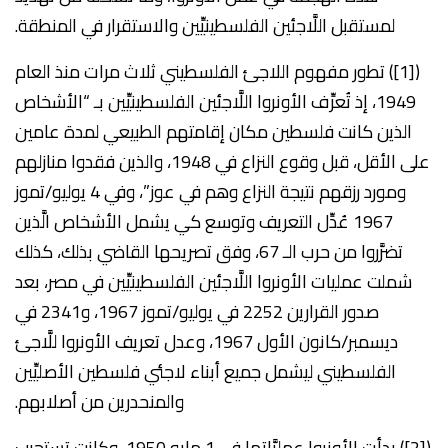
لمستقبل اللَّاجئين الفلسطينيِّين والاستقرار في المنطقة.
([1]) تطور مفهوم اللاجئ الفلسطيني ثلاث مرات منذ العام
1949، إذ تُعرِّف الأونروا اللَّاجئين الفلسطينيِّين بـ “الأشخاص
الذين كانت فلسطين مكان إقامتهم الطبيعي لمدة عامين
على الأقل، قبل وقوع النزاع في 1948، والذين فقدوا منازلهم
ومورد رزقهم نتيجة النزاع وهم في عوز”، وفي 4 يوليو/تموز
1967 عُدِّل التعريف وتوسع كي يشمل الأشخاص الَّذين
تضرَّروا من حرب الـ 67، وفق تصريحها القاضي بذلك، كذلك
شملت عمليات الأونروا اللَّاجئين الفلسطينيِّين في مصر، بعد
صدور القرارين 2252 في يوليو/تموز 1967، و2341 في
ديسمبر/كانون الأول 1967، وعدل تعريف الأونروا للَّاجئ
الفلسطيني ليشمل جميع أبناء لاجئي فلسطين الأصليِّين
والمنحدرين من أصلابهم.
([2]) بدأت الأونروا عمليَّاتها في 1 مايو 1950، وكانت تستجيب