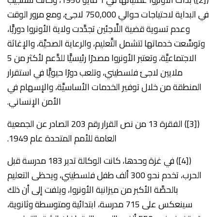
في البداية لاحتياجات حوالي 750,000 لاجئ، ومع مرور الوقت
وعدم تسوية قضية اللَّاجئين تجدَّدت ولاية الأونروا دوريًّا،
وتوسَّعت خدماتها لتشمل التَّعليم، والرعاية الصحيَّة، والإغاثة
الاجتماعيَّة، وتعتبر الأونروا مصدرًا رئيسيًّا للدَّعم لأكثر من 5
ملايين لاجئ فلسطيني، وتلعب دورًا حيويًّا في استقرار
المنطقة من خلال توفير الخدمات الأساسيَّة، والإسهام في
الأمن الإنساني.
([3]) الفقرة 13 من نص القرار رقم 203 الصادر عن الجمعية
العامة للأمم المتحدة عام 1949.
([4]) في غزة وحدها، كانت الوكالة تدير 183 مدرسة قبل
الحرب، تخدم نحو 300 ألف طفل فلسطيني، ويحظى التعليم
بالحصَّة الأكبر من ميزانية الأونروا، ويلفت إلى أن ذلك
سينعكس على 715 مدرسة، ابتدائية ومتوسطة وثانوية،